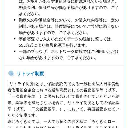
は、お取引がある労働組合等に所属されている場合と、
融資金利、保証料等が異なる場合がありますので、ご了
承ください。
勤務先の労働組合等において、お借入れ内容等に一定の
制限がある場合は、限度額等についてご希望に添えない
場合がありますので、ご了承ください。
事前審査でご入力いただくデータの送信に際しては、
SSL方式により暗号化処理を行います。
一部のブラウザ、ネットワーク環境ではご利用いただけ
ない場合がありますので、ご了承ください。
リトライ制度
｢リトライ制度｣とは、保証委託先である一般社団法人日本労働
者信用基金協会における通常商品としての審査基準等（以下、
「一次審査基準」）に照らし合わせて審査させていただいた結
果、基準等を満たさない場合に、リトライ制度としての保証基
準（以下、「二次審査基準」）、において、再度審査させてい
ただく制度です。
東北ろうきんでは、一人でも多くのお客様に「ろうきんロー
ン」をご利用いただくために、「リトライ制度」のご案内をし