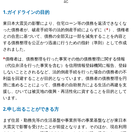
記
1.ガイドラインの目的
東日本大震災の影響により、住宅ローン等の債務を返済できなくな
った債務者が、破産手続等の法的倒産手続によらずに（
*
）、債権者
との合意に基づいて、債務の全部又は一部を減免することを内容と
する債務整理を公正かつ迅速に行うための指針（準則）として作成
されました。
*
債権者は、債務整理を行った事実その他の債務整理に関する情報
（代位弁済を行った事実を含む）を信用情報登録機関に報告、登録
しないこととされるなど、法的倒産手続を行った場合の債務者の不
利益を回避することが目的となっています。債務者の債務整理を円
滑に進めることによって、債務者の自助努力による生活の再建を支
援し、ひいては被災地の復興・再活性化に資することを目的として
います。
2.申し出ることができる方
まず住居・勤務先等の生活基盤や事業所等の事業基盤などが東日本
大震災で影響を受けたことが前提となります。そのほか、現在利用