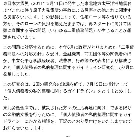
東日本大震災（2011年3月11日に発生した東北地方太平洋沖地震お
よびこれに伴う原子力発電所の事故による災害その他これに関連す
る災害をいいます。）の影響によって、住宅ローン等を借りている
方が、そのローンの負担を抱えたままでは、再スタートに向けて困
難に直面する等の問題（いわゆる二重債務問題）が生じることが想
定されています。
この問題に対応するために、本年6月に政府がとりまとめた「二重債
務問題への対応方針」を受け、金融機関、商工団体等の関係者のほ
か、中立公平な学識経験者、法曹界、行政等の代表者により構成さ
れた「個人債務者の私的整理に関するガイドライン研究会」が7月に
発足しました。
この研究会は、2回の研究会の論議を経て、7月15日に指針として
「個人債務者の私的整理に関するガイドライン」をとりまとめまし
た。
東北労働金庫では、被災された方々の生活再建に向け、できる限り
の金融的支援を行うために、「個人債務者の私的整理に関するガイ
ドライン」にかかる相談を、下記のとおり受付けをいたしますので
お知らせいたします。