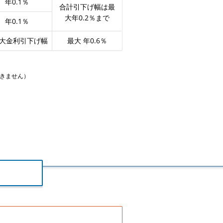
年0.1％
合計引下げ幅は最
大年0.2％まで
年0.1％
大金利引下げ幅
最大 年0.6％
できません）