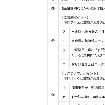
③
他金融機関などからのお借換
【ご契約ポイント】
下記ア～エに該当される方は
ア
当金庫へ給与振込（月
④
イ
当金庫の無担保ローン
ウ
ご返済用口座に「普通
リ」をご利用いただい
エ
財形預金またはエース
【サステナブルポイント】
下記オ～クに該当される方は
オ
雇用形態が「契約職員
⑤
カ
お申込み時に18歳未