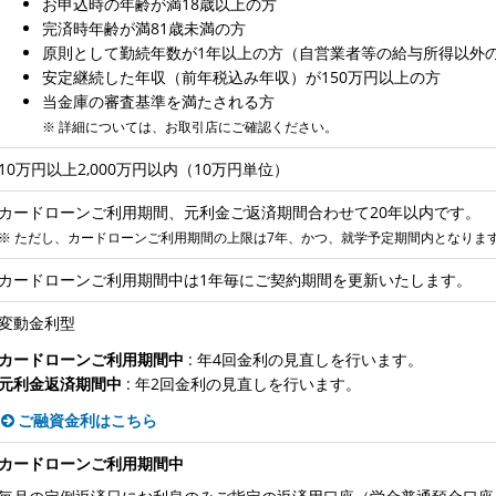
お申込時の年齢が満18歳以上の方
完済時年齢が満81歳未満の方
原則として勤続年数が1年以上の方（自営業者等の給与所得以外
安定継続した年収（前年税込み年収）が150万円以上の方
当金庫の審査基準を満たされる方
※ 詳細については、お取引店にご確認ください。
10万円以上2,000万円以内（10万円単位）
カードローンご利用期間、元利金ご返済期間合わせて20年以内です。
※ ただし、カードローンご利用期間の上限は7年、かつ、就学予定期間内となりま
カードローンご利用期間中は1年毎にご契約期間を更新いたします。
変動金利型
カードローンご利用期間中
: 年4回金利の見直しを行います。
元利金返済期間中
: 年2回金利の見直しを行います。
ご融資金利はこちら
カードローンご利用期間中