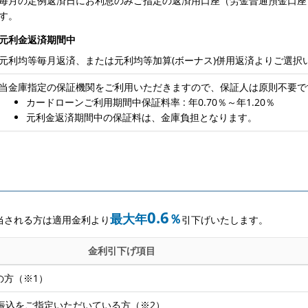
毎月の定例返済日にお利息のみご指定の返済用口座（労金普通預金口座
す。
元利金返済期間中
元利均等毎月返済、または元利均等加算(ボーナス)併用返済よりご選択
当金庫指定の保証機関をご利用いただきますので、保証人は原則不要で
カードローンご利用期間中保証料率 : 年0.70％～年1.20％
元利金返済期間中の保証料は、金庫負担となります。
0.6
最大年
％
当される方は適用金利より
引下げいたします。
金利引下げ項目
の方（※1）
振込をご指定いただいている方（※2）