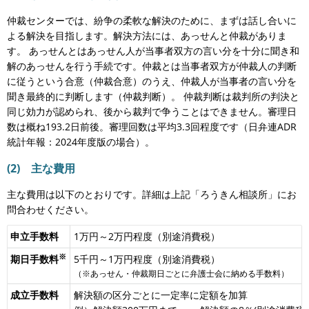
仲裁センターでは、紛争の柔軟な解決のために、まずは話し合いに
よる解決を目指します。解決方法には、あっせんと仲裁がありま
す。 あっせんとはあっせん人が当事者双方の言い分を十分に聞き和
解のあっせんを行う手続です。仲裁とは当事者双方が仲裁人の判断
に従うという合意（仲裁合意）のうえ、仲裁人が当事者の言い分を
聞き最終的に判断します（仲裁判断）。 仲裁判断は裁判所の判決と
同じ効力が認められ、後から裁判で争うことはできません。審理日
数は概ね193.2日前後。審理回数は平均3.3回程度です（日弁連ADR
統計年報：2024年度版の場合）。
(2) 主な費用
主な費用は以下のとおりです。詳細は上記「ろうきん相談所」にお
問合わせください。
申立手数料
1万円～2万円程度（別途消費税）
※
期日手数料
5千円～1万円程度（別途消費税）
（※あっせん・仲裁期日ごとに弁護士会に納める手数料）
成立手数料
解決額の区分ごとに一定率に定額を加算