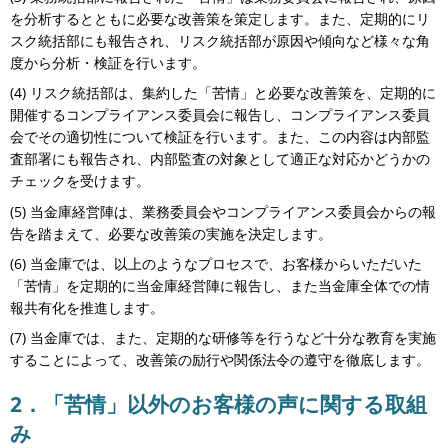
を分析するとともに必要な改善策を策定します。また、定期的にリ
スク統括部にも報告され、リスク統括部が原因や傾向など様々な角
度から分析・検証を行います。
(4) リスク統括部は、集約した「苦情」と必要な改善策を、定期的に
開催するコンプライアンス委員会に報告し、コンプライアンス委員
会でその適切性について検証を行います。また、この内容は内部監
査部署にも報告され、内部監査の対象として適正な対応かどうかの
チェックを受けます。
(5) 当金庫経営陣は、業務委員会やコンプライアンス委員会からの報
告を踏まえて、必要な改善策の実施を決定します。
(6) 当金庫では、以上のようなプロセスで、お客様からいただいた
「苦情」を定期的に当金庫経営陣に報告し、また当金庫全体での情
報共有化を推進します。
(7) 当金庫では、また、定期的な研修等を行うなど十分な教育を実施
することによって、改善策の励行や関係法令の遵守を徹底します。
2．「苦情」以外のお客様の声に関する取組
み