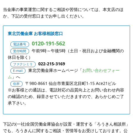
当金庫の事業運営に関するご相談や苦情については、本支店のほ
か、下記の受付窓口までお申し出ください。
東北労働金庫 お客様相談窓口
0120-191-562
電話番号
午前9時～午後5時（土日・祝日および金融機関の
受付時間
休日を除く）
022-215-3169
ファクシミリ
東北労働金庫ホームページ「
お問い合わせフォー
E-mail
ム
」へ
〒980-8661 仙台市青葉区北目町1-15 Ace21ビル
住所
※お客様との通話は、電話対応の品質向上とお問い合わせ内容
の確認のため、録音させていただきますので、あらかじめご了
承下さい。
下記の(一社)全国労働金庫協会が設置・運営する「ろうきん相談所」
でも、ろうきんに関するご相談・苦情等をお受けしております。公