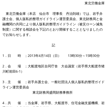
東北労働金庫
東北労働金庫（本店 仙台市 理事長 丹治則雄）では、岩手弁
護士会、個人版私的整理ガイドライン運営委員会、東北財務局と金
融機関の共同により個人版私的整理ガイドライン（被災ローン減免
制度）に関する相談会を下記のとおり開催することとなりましたの
でお知らせします。
記
1．日 時 ；2013年4月14日（日） 13時30分～15時30分
2．会 場 ；大船渡地区合同庁舎 大会議室（岩手県大船渡市猪
川町前田6-1）
3．主 催 ；岩手弁護士会、一般社団法人個人版私的整理ガイド
ライン運営委員会
東北財務局盛岡財務事務所
4．共 催 ；当金庫、岩手県、大船渡市、住宅金融支援機構、岩