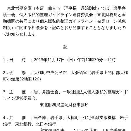
東北労働金庫（本店 仙台市 理事長 丹治則雄）では、岩手弁
護士会、個人版私的整理ガイドライン運営委員会、東北財務局と金
融機関の共同により個人版私的整理ガイドライン（被災ローン減免
制度）に関する相談会を下記のとおり開催することとなりましたの
でお知らせします。
記
1．日 時 ；2013年11月17日（日）午前10時30分～12時
2．会 場 ；大槌町中央公民館 大会議室（岩手県上閉伊郡大槌
町小鎚第32地割126）
3．主 催 ；岩手弁護士会、一般社団法人個人版私的整理ガイド
ライン運営委員会、
東北財務局盛岡財務事務所
4．共 催 ；当金庫、岩手県、大槌町、住宅金融支援機構、岩手
銀行、東北銀行、北日本銀行、
宮古信用金庫、ＪＡいわて花巻、ＪＦ岩手信漁