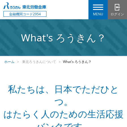
MENU
ログイン
金融機関コード2954
What's ろうきん？
ホーム
東北ろうきんについて
What's ろうきん？
私たちは、日本でただひと
つ。
はたらく人のための生活応援
バンクです。