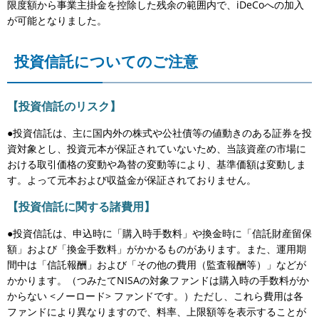
限度額から事業主掛金を控除した残余の範囲内で、iDeCoへの加入
が可能となりました。
投資信託についてのご注意
【投資信託のリスク】
●投資信託は、主に国内外の株式や公社債等の値動きのある証券を投
資対象とし、投資元本が保証されていないため、当該資産の市場に
おける取引価格の変動や為替の変動等により、基準価額は変動しま
す。よって元本および収益金が保証されておりません。
【投資信託に関する諸費用】
●投資信託は、申込時に「購入時手数料」や換金時に「信託財産留保
額」および「換金手数料」がかかるものがあります。また、運用期
間中は「信託報酬」および「その他の費用（監査報酬等）」などが
かかります。（つみたてNISAの対象ファンドは購入時の手数料がか
からない <ノーロード> ファンドです。）ただし、これら費用は各
ファンドにより異なりますので、料率、上限額等を表示することが