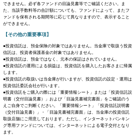
できません。必ず各ファンドの目論見書等でご確認ください。ま
た、当該手数料等の合計額についても、ファンドによって、またフ
ァンドを保有される期間等に応じて異なりますので、表示すること
ができません。
【その他の重要事項】
●投資信託は、預金保険の対象ではありません。当金庫で取扱う投資
信託は、投資者保護基金の対象ではありません。
●投資信託は、預金ではなく、元本の保証はされていません。
●投資信託の運用による損益は、投資信託を購入したお客さまに帰属
します。
●投資信託の取扱いは当金庫が行いますが、投資信託の設定・運用は
投資信託委託会社が行います。
●投資信託をご購入の際には「重要情報シート」または「投資信託説
明書（交付目論見書）」および「目論見書補完書面」をご確認のう
えご自身でご判断ください。「重要情報シート」「投資信託説明書
（交付目論見書）」・「目論見書補完書面」は、当金庫の投資信託
取扱店舗にご用意しております。ただし、インターネットバンキン
グ専用ファンドについては、インターネットによる電子交付となり
ます。