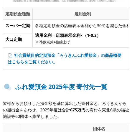
定期預金種類
適用金利
スーパー定期
各種定期預金の店頭表示金利から30％を減じた金利
適用金利＝店頭表示金利×（1-0.3）
大口定期
※ 小数点第4位繰上げ
社会貢献目的定期預金「ろうきんふれ愛預金」の商品概要
はこちらをご覧ください。
ふれ愛預金 2025年度 寄付先一覧
皆様からお預りした預金額を基に算出した寄付金と、ろうきんから
の拠出金をあわせ、2025年度は合計
675万円
の寄付を東北6県の福祉
施設等60団体へ贈呈しました。
団体名